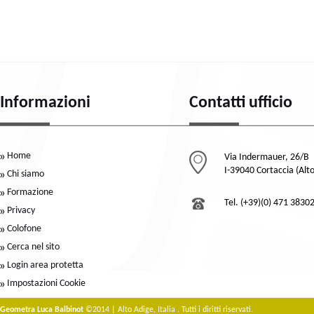
Informazioni
Contatti ufficio
Home
Via Indermauer, 26/B
I-39040 Cortaccia (Alt
Chi siamo
Formazione
Tel. (+39)(0) 471 3830
Privacy
Colofone
Cerca nel sito
Login area protetta
Impostazioni Cookie
Geometra Luca Balbinot
©2014 | Alto Adige, Italia . Tutti i diritti riservati.