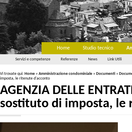
Home
Studio tecnico
Am
Servizi e competenze
Referenze
News
Link Utili
Vi trovate qui:
Home
»
Amministrazione condominiale
»
Documenti
»
Documen
imposta, le ritenute d'acconto
AGENZIA DELLE ENTRATE
sostituto di imposta, le