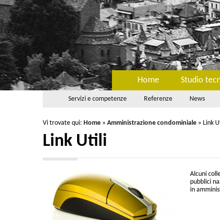
Home
Studio tec
Servizi e competenze
Referenze
News
Vi trovate qui:
Home
»
Amministrazione condominiale
»
Link Ut
Link Utili
Alcuni coll
pubblici na
in amminis