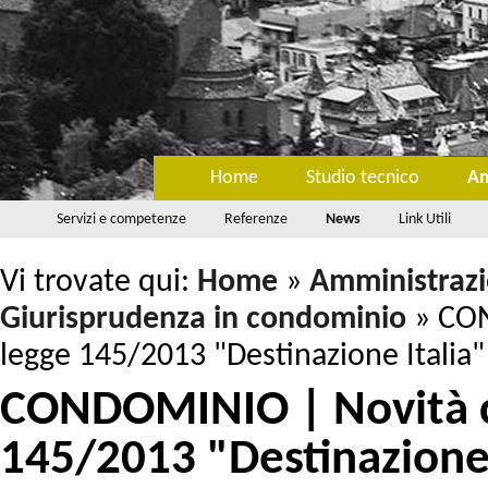
Home
Studio tecnico
Am
Servizi e competenze
Referenze
News
Link Utili
Vi trovate qui:
Home
»
Amministraz
Giurisprudenza in condominio
»
CON
legge 145/2013 "Destinazione Italia"
CONDOMINIO | Novità co
145/2013 "Destinazione 