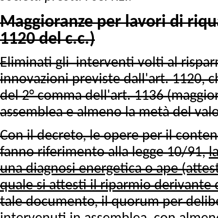
Maggioranze per lavori di riqu
1120 del c.c.)
Eliminati gli interventi volti al risp
innovazioni previste dall'art. 1120, 
del 2° comma dell'art. 1136 (maggior
assemblea e almeno la metà del valor
Con il decreto, le opere per il cont
fanno riferimento alla legge 10/91,
l
una diagnosi energetica o ape (attest
quale si attesti il riparmio derivante
tale documento, il quorum per delib