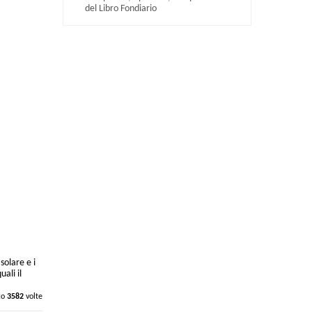
del Libro Fondiario
solare e i
ali il
to
3582
volte