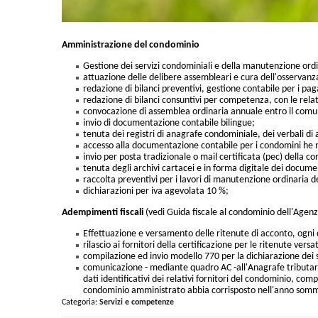
Amministrazione del condominio
Gestione dei servizi condominiali e della manutenzione ordi
attuazione delle delibere assembleari e cura dell'osservan
redazione di bilanci preventivi, gestione contabile per i pag
redazione di bilanci consuntivi per competenza, con le relati
convocazione di assemblea ordinaria annuale entro il com
invio di documentazione contabile bilingue;
tenuta dei registri di anagrafe condominiale, dei verbali 
accesso alla documentazione contabile per i condomini he n
invio per posta tradizionale o mail certificata (pec) della c
tenuta degli archivi cartacei e in forma digitale dei docume
raccolta preventivi per i lavori di manutenzione ordinaria de
dichiarazioni per iva agevolata 10 %;
Adempimenti fiscali
(vedi Guida fiscale al condominio dell'Agenz
Effettuazione e versamento delle ritenute di acconto, ogni 
rilascio ai fornitori della certificazione per le ritenute versa
compilazione ed invio modello 770 per la dichiarazione dei s
comunicazione - mediante quadro AC -all'Anagrafe tributaria
dati identificativi dei relativi fornitori del condominio, com
condominio amministrato abbia corrisposto nell'anno somme 
Categoria:
Servizi e competenze