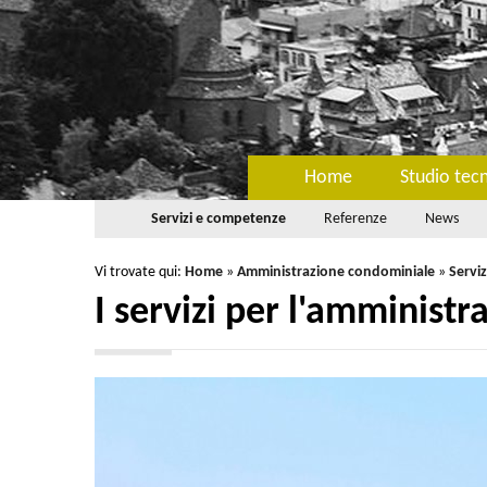
Home
Studio tec
Servizi e competenze
Referenze
News
Vi trovate qui:
Home
»
Amministrazione condominiale
»
Servi
I servizi per l'amminist