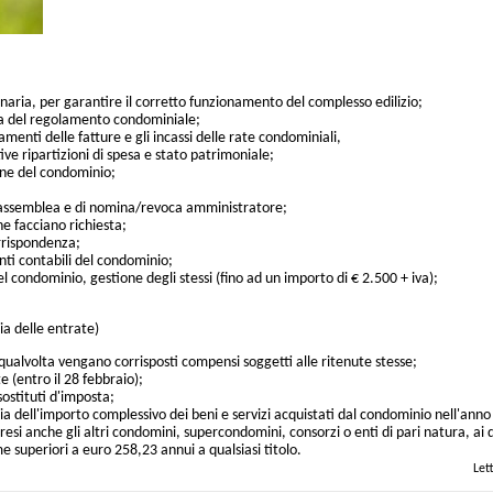
naria, per garantire il corretto funzionamento del complesso edilizio;
za del regolamento condominiale;
amenti delle fatture e gli incassi delle rate condominiali,
ve ripartizioni di spesa e stato patrimoniale;
une del condominio;
di assemblea e di nomina/revoca amministratore;
e facciano richiesta;
orrispondenza;
nti contabili del condominio;
l condominio, gestione degli stessi (fino ad un importo di € 2.500 + iva);
ia delle entrate)
qualvolta vengano corrisposti compensi soggetti alle ritenute stesse;
te (entro il 28 febbraio);
ostituti d'imposta;
 dell'importo complessivo dei beni e servizi acquistati dal condominio nell'anno 
presi anche gli altri condomini, supercondomini, consorzi o enti di pari natura, ai qu
superiori a euro 258,23 annui a qualsiasi titolo.
Let