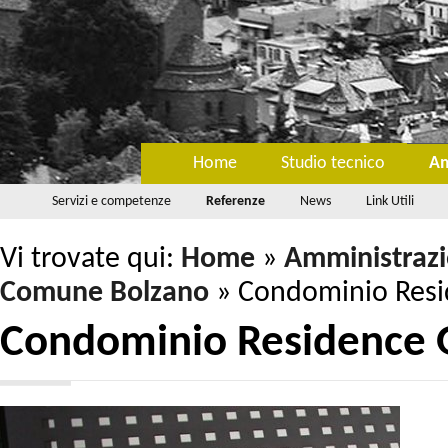
Home
Studio tecnico
Am
Servizi e competenze
Referenze
News
Link Utili
Vi trovate qui:
Home
»
Amministraz
Comune Bolzano
»
Condominio Resi
Condominio Residence 