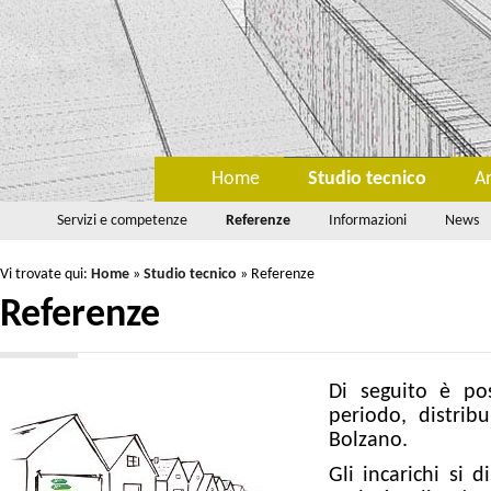
Home
Studio tecnico
A
Servizi e competenze
Referenze
Informazioni
News
Vi trovate qui:
Home
»
Studio tecnico
»
Referenze
Referenze
Di seguito è poss
periodo, distrib
Bolzano.
Gli incarichi si 