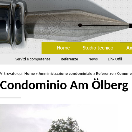
Home
Studio tecnico
Am
Servizi e competenze
Referenze
News
Link Utili
Vi trovate qui:
Home
»
Amministrazione condominiale
»
Referenze
»
Comune
Condominio Am Ölberg