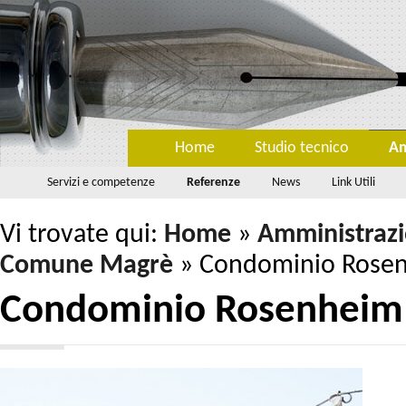
Home
Studio tecnico
Am
Servizi e competenze
Referenze
News
Link Utili
Vi trovate qui:
Home
»
Amministraz
Comune Magrè
»
Condominio Rose
Condominio Rosenheim