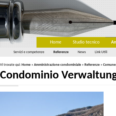
Home
Studio tecnico
Am
Servizi e competenze
Referenze
News
Link Utili
Vi trovate qui:
Home
»
Amministrazione condominiale
»
Referenze
»
Comune
Condominio Verwaltung