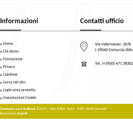
Informazioni
Contatti ufficio
Home
Via Indermauer, 26/B
I-39040 Cortaccia (Alt
Chi siamo
Formazione
Tel. (+39)(0) 471 3830
Privacy
Colofone
Cerca nel sito
Login area protetta
Impostazioni Cookie
Geometra Luca Balbinot
©2014 | Alto Adige, Italia . Tutti i diritti riservati.
Realized by
Kreatif
.