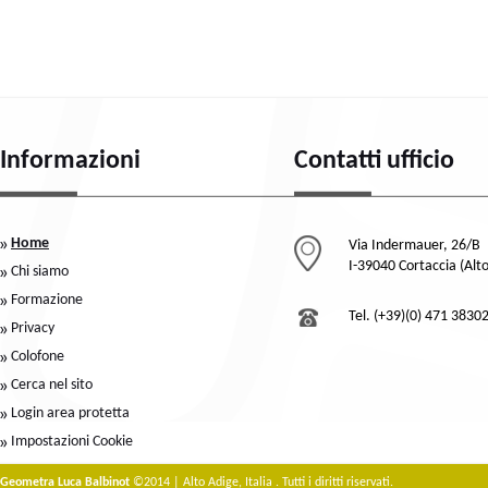
Informazioni
Contatti ufficio
Home
Via Indermauer, 26/B
I-39040 Cortaccia (Alt
Chi siamo
Formazione
Tel. (+39)(0) 471 3830
Privacy
Colofone
Cerca nel sito
Login area protetta
Impostazioni Cookie
Geometra Luca Balbinot
©2014 | Alto Adige, Italia . Tutti i diritti riservati.