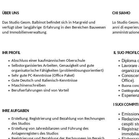
ÜBER UNS
CHI SIAMO
Das Studio Geom. Balbinot befindet sich in Margreid und
Lo Studio Geom.
verfügt über langjährige Erfahrung in den Bereichen Bauwesen
anni di esperienz
und Immobilienverwaltung.
amministrazione
IHR PROFIL
IL SUO PROFIL
Diploma d
Abschluss einer kaufmännischen Oberschule
Lavorare
Selbstorganisiertes Arbeiten, Genauigkeit und gute
organizza
organisatorische Fähigkeiten (problemlösungsorientiert)
Conoscenz
Sehr gute PC-Kenntnisse (Office Paket)
Office).
Gute Deutsch und Italienisch-Kenntnisse
Maschinenschreiben
Buona conos
Berufserfahrungen sind von Vorteil
Dattilografi
Esperienz
I SUOI COMPITI
IHRE AUFGABEN
Emissione
Erstellung, Registrierung und Bezahlung von Rechnungen
Redazione
des Studios
cespiti st
Erstellung von Jahresbilanzen und Führung des
Registraz
Anlagenregisters des Studios
immobilia
Registrierung und Bezahlung der Rechnungen im Bereich
Elaborazi