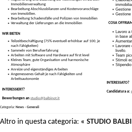
Immobilienverwaltung
immobilia
Bearbeitung Abschlussbilanzen und Kostenvoranschläge
Gestione d
von Immobilien.
Gestione f
Bearbeitung Schadensfälle und Polizzen von Immobilien
COSA OFFRIA
Verwaltung der Lieferungen an die Immobilien
Lavoro a
WIR BIETEN
in base a
Aumentare
Teilzeitbeschäftigung (75% eventuell erhöhbar auf 100, je
Lavorare 
nach Fähigkeiten)
livello.
Sammeln von Berufserfahrung
Team picc
Arbeiten mit Software und Hardware auf first level
Stimoli e
Kleines Team, gute Organisation und harmonische
Stipendio
Atmosphäre
Anreize und eigenständiges Arbeiten
Angemessenes Gehalt je nach Fähigkeiten und
Arbeitsautonomie
INTERESSATO?
INTERESSIERT?
Candidatura a:
Bewerbungen an
studio@balbinot.it
Categoria:
News - Generali
Altro in questa categoria:
« STUDIO BALBIN