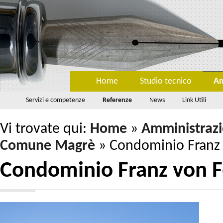
Home
Studio tecnico
Am
Servizi e competenze
Referenze
News
Link Utili
Vi trovate qui:
Home
»
Amministraz
Comune Magrè
»
Condominio Franz
Condominio Franz von 