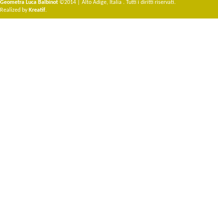
Geometra Luca Balbinot
©2014 | Alto Adige, Italia . Tutti i diritti riservati.
Realized by
Kreatif
.