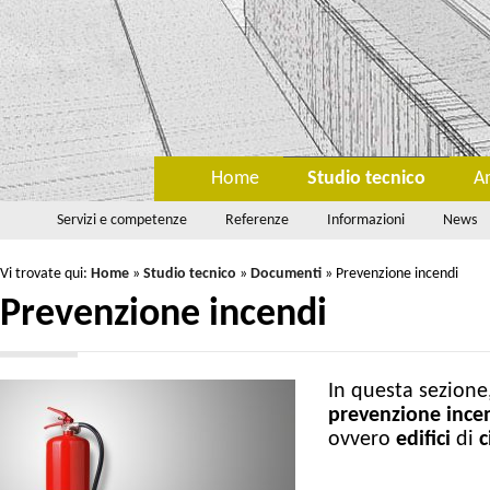
Home
Studio tecnico
A
Servizi e competenze
Referenze
Informazioni
News
Vi trovate qui:
Home
»
Studio tecnico
»
Documenti
»
Prevenzione incendi
Prevenzione incendi
In questa sezione
prevenzione
ince
ovvero
edifici
di
c