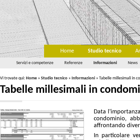
Home
Studio tecnico
A
Servizi e competenze
Referenze
Informazioni
News
Vi trovate qui:
Home
»
Studio tecnico
»
Informazioni
»
Tabelle millesimali in 
Tabelle millesimali in condom
Data l'importanza
condominio, abb
affrontando divers
In particolare v