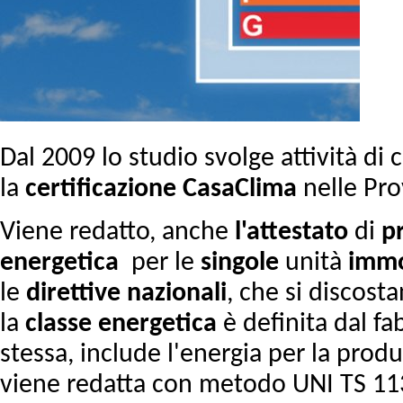
Dal 2009 lo studio svolge attività di
la
certificazione
CasaClima
nelle Pro
Viene redatto, anche
l'attestato
di
p
energetica
per le
singole
unità
immo
le
direttive
nazionali
, che si discost
la
classe
energetica
è definita dal f
stessa, include l'energia per la prod
viene redatta con metodo UNI TS 113