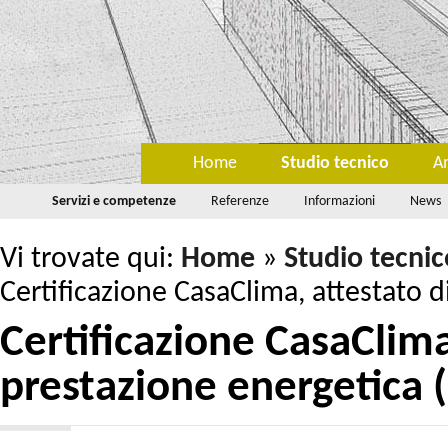
Home
Studio tecnico
A
Servizi e competenze
Referenze
Informazioni
News
Vi trovate qui:
Home
»
Studio tecnic
Certificazione CasaClima, attestato d
Certificazione CasaClima
prestazione energetica 