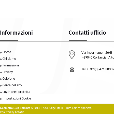
Informazioni
Contatti ufficio
Home
Via Indermauer, 26/B
I-39040 Cortaccia (Alt
Chi siamo
Formazione
Tel. (+39)(0) 471 3830
Privacy
Colofone
Cerca nel sito
Login area protetta
Impostazioni Cookie
Geometra Luca Balbinot
©2014 | Alto Adige, Italia . Tutti i diritti riservati.
Realized by
Kreatif
.