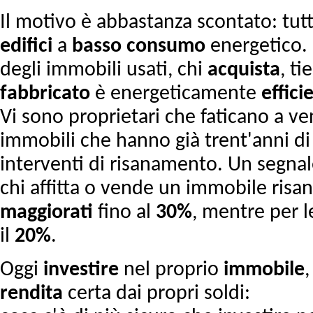
Il motivo è abbastanza scontato: tut
edifici
a
basso consumo
energetico.
degli immobili usati, chi
acquista
, t
fabbricato
è energeticamente
effici
Vi sono proprietari che faticano a v
immobili che hanno già trent'anni di
interventi di risanamento. Un segnale
chi affitta o vende un immobile risan
maggiorati
fino al
30%
, mentre per 
il
20%
.
Oggi
investire
nel proprio
immobile
,
rendita
certa dai propri soldi: