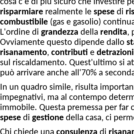
cosa c'è di più sicuro che investire 
risparmiare
realmente le
spese
di
ri
combustibile
(gas e gasolio) continu
L'ordine di
grandezza
della
rendita
, 
Ovviamente questo dipende dallo
s
risanamento
,
contributi
e
detrazioni
sul riscaldamento. Quest'ultimo si at
può arrivare anche all'70% a seconda 
In un quadro simile, risulta importan
impegnativi, ma al contempo determin
immobile. Questa premessa per far c
spese
di
gestione
della casa, ci perm
Chi chiede una
consulenza
di
risan