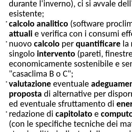
durante l'inverno), ci si avvale dell
esistente;
calcolo analitico
(software proclim
attuali
e verifica con i consumi effe
nuovo
calcolo
per
quantificare
la
singolo
intervento
(pareti, finestr
economicamente sostenibile e sensa
"casaclima B o C";
valutazione
eventuale
adeguame
proposta
di alternative per dispor
ed eventuale sfruttamento di
ene
redazione di
capitolato
e
comput
(con le specifiche tecniche dei mate